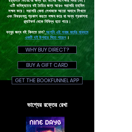
রয়্যালটি বিতরণের জন্য দুই মাসের অপেক্ষার সময় নেই।
এটি ভবিষ্যতের বই তৈরির জন্য আরও সরাসরি তহবিল
সক্ষম করে। সরাসরি কেনা লেখককে আরো অবাধে লিখতে
এবং বিষয়বস্তু প্রকাশ করতে সক্ষম করে যা অন্য প্রকাশনা
প্ল্যাটফর্ম থেকে নিষিদ্ধ হতে পারে।
বন্ধুর জন্য বই কিনতে চান?
আপনি এই সহজ ফর্মের মাধ্যমে
একটি বই উপহার দিতে পারেন
।
WHY BUY DIRECT?
BUY A GIFT CARD
GET THE BOOKFUNNEL APP
ভাগ্যের রক্তের রেখা