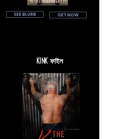
SEE BLURB
GET NOW
Kink ফাইল